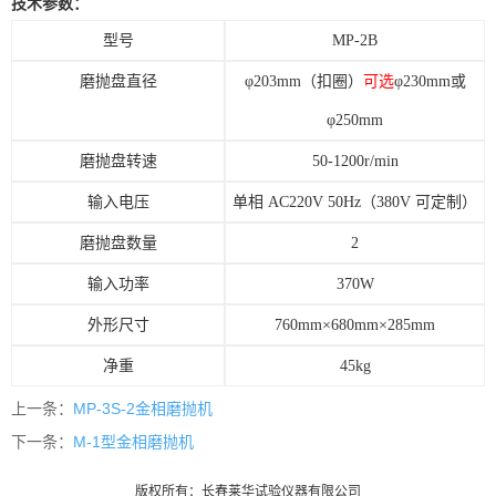
技术参数：
型号
MP-2B
磨抛盘直径
φ
203mm
（扣圈）
可选
φ
230mm
或
φ250mm
磨抛盘转速
50-1200r/min
输入电压
单相
AC220V 50Hz
（
380V
可定制）
磨抛盘数量
2
输入功率
370W
外形尺寸
760mm×
680mm
×
285mm
净重
45kg
上一条：
MP-3S-2金相磨抛机
下一条：
M-1型金相磨抛机
版权所有：长春莱华试验仪器有限公司